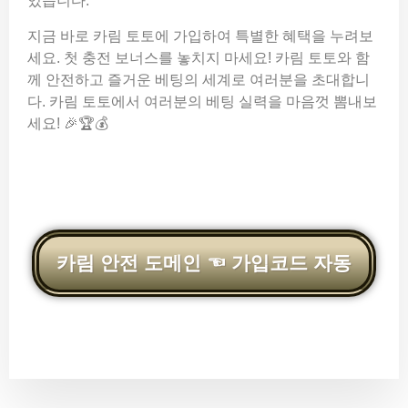
있습니다.
지금 바로 카림 토토에 가입하여 특별한 혜택을 누려보
세요. 첫 충전 보너스를 놓치지 마세요! 카림 토토와 함
께 안전하고 즐거운 베팅의 세계로 여러분을 초대합니
다. 카림 토토에서 여러분의 베팅 실력을 마음껏 뽐내보
세요! 🎉🏆💰
카림 안전 도메인 ☜ 가입코드 자동