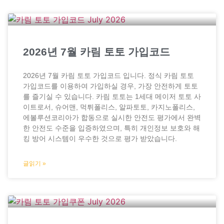
2026년 7월 카림 토토 가입코드
2026년 7월 카림 토토 가입코드 입니다. 정식 카림 토토
가입코드를 이용하여 가입하실 경우, 가장 안전하게 토토
를 즐기실 수 있습니다. 카림 토토는 1세대 메이저 토토 사
이트로서, 슈어맨, 먹튀폴리스, 알파토토, 카지노폴리스,
에볼루션코리아가 합동으로 실시한 안전도 평가에서 완벽
한 안전도 수준을 입증하였으며, 특히 개인정보 보호와 해
킹 방어 시스템이 우수한 것으로 평가 받았습니다.
글읽기 »