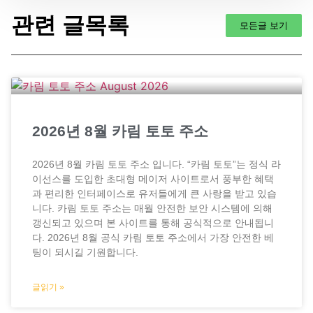
관련 글목록
모든글 보기
2026년 8월 카림 토토 주소
2026년 8월 카림 토토 주소 입니다. “카림 토토”는 정식 라
이선스를 도입한 초대형 메이저 사이트로서 풍부한 혜택
과 편리한 인터페이스로 유저들에게 큰 사랑을 받고 있습
니다. 카림 토토 주소는 매월 안전한 보안 시스템에 의해
갱신되고 있으며 본 사이트를 통해 공식적으로 안내됩니
다. 2026년 8월 공식 카림 토토 주소에서 가장 안전한 베
팅이 되시길 기원합니다.
글읽기 »