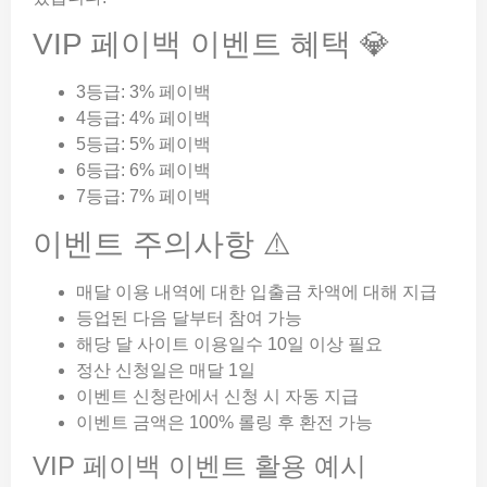
VIP 페이백 이벤트 혜택 💎
3등급: 3% 페이백
4등급: 4% 페이백
5등급: 5% 페이백
6등급: 6% 페이백
7등급: 7% 페이백
이벤트 주의사항 ⚠️
매달 이용 내역에 대한 입출금 차액에 대해 지급
등업된 다음 달부터 참여 가능
해당 달 사이트 이용일수 10일 이상 필요
정산 신청일은 매달 1일
이벤트 신청란에서 신청 시 자동 지급
이벤트 금액은 100% 롤링 후 환전 가능
VIP 페이백 이벤트 활용 예시