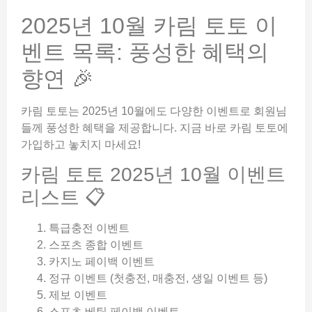
2025년 10월 카림 토토 이
벤트 목록: 풍성한 혜택의
향연 🎉
카림 토토는 2025년 10월에도 다양한 이벤트로 회원님
들께 풍성한 혜택을 제공합니다. 지금 바로 카림 토토에
가입하고 놓치지 마세요!
카림 토토 2025년 10월 이벤트
리스트 📋
특급충전 이벤트
스포츠 종합 이벤트
카지노 페이백 이벤트
정규 이벤트 (첫충전, 매충전, 생일 이벤트 등)
제보 이벤트
스포츠 베팅 페이백 이벤트