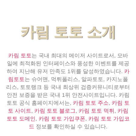
카림 토토 소개
카림 토토
는 국내 최대의 메이저 사이트로서, 모바
일에 최적화된 인터페이스와 풍성한 이벤트를 제공
하여 지난해 유저 만족도 1위를 달성하였습니다.
카
림토토
는 슈어맨, 먹튀폴리스, 알파토토, 카지노폴
리스, 토토랭크 등 국내 최상위 검증커뮤니티로부터
안전 보증을 받은 국내 1위 안전사이트입니다. 카림
토토 공식 홈페이지에서는,
카림 토토 주소
,
카림 토
토 사이트
,
카림 토토 블로그
,
카림 토토 먹튀
,
카림
토토 도메인
,
카림 토토 가입쿠폰
,
카림 토토 가입코
드
정보를 확인하실 수 있습니다.