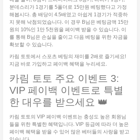
분데스리가 1경기를 5폴더로 15만원 베팅했다고 가정
해봅시다. 총 배당이 4.5배였고 아쉽게 1경기가 적중하
지 못해 낙첨되었습니다. 이 경우 B님은 베팅금액 15만
원의 10%인 1만 5천원을 페이백 받을 수 있습니다. 이
를 통해 B님은 손실을 줄이고 다음 베팅을 위한 자금을
확보할 수 있습니다.
카림 토토에서 스포츠 베팅의 재미를 2배로 즐기세요!
지금 바로 가입하고 페이백 혜택을 누리세요.
카림 토토 주요 이벤트 3:
VIP 페이백 이벤트로 특별
한 대우를 받으세요 👑
카림 토토의 VIP 페이백 이벤트는 충성도 높은 회원님
들을 위한 특별한 혜택입니다. VIP 등급에 따라 더 높은
페이백 혜택을 받을 수 있어 많은 베터들의 사랑을 받고
있습니다.