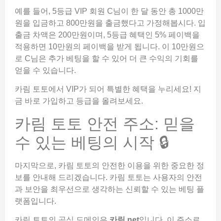
예를 들어, 5등급 VIP 회원 C님이 한 달 동안 총 1000만
원을 입금하고 800만원을 출금했다고 가정해봅시다. 입
출금 차액은 200만원이며, 5등급 혜택인 5% 페이백을
적용하면 10만원의 페이백을 받게 됩니다. 이 10만원으
로 C님은 추가 베팅을 할 수 있어 더 큰 수익의 기회를
얻을 수 있습니다.
카림 토토에서 VIP가 되어 특별한 혜택을 누리세요! 지
금 바로 가입하고 등급을 올려보세요.
카림 토토 안전 주소: 믿을
수 있는 베팅의 시작 🔒
마지막으로, 카림 토토의 안전한 이용을 위한 중요한 정
보를 안내해 드리겠습니다. 카림 토토는 사용자의 안전
과 보안을 최우선으로 생각하는 신뢰할 수 있는 베팅 플
랫폼입니다.
카림 토토의 공식 도메인은
카림.net
입니다. 이 주소로