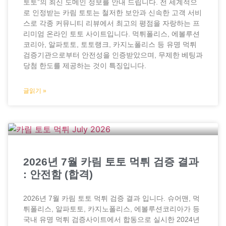
토토”의 최신 도메인 정보를 안내 드립니다. 전 세계적으
로 인정받는 카림 토토는 철저한 보안과 신속한 고객 서비
스로 각종 커뮤니티 리뷰에서 최고의 평점을 자랑하는 프
리미엄 온라인 토토 사이트입니다. 먹튀폴리스, 에볼루션
코리아, 알파토토, 토토랭크, 카지노폴리스 등 유명 먹튀
검증기관으로부터 안전성을 인증받았으며, 무제한 베팅과
당첨 한도를 제공하는 것이 특징입니다.
글읽기 »
2026년 7월 카림 토토 먹튀 검증 결과
: 안전함 (합격)
2026년 7월 카림 토토 먹튀 검증 결과 입니다. 슈어맨, 먹
튀폴리스, 알파토토, 카지노폴리스, 에볼루션코리아가 등
국내 유명 먹튀 검증사이트에서 합동으로 실시한 2024년