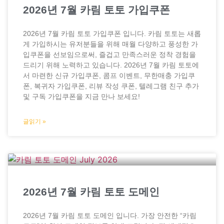
2026년 7월 카림 토토 가입쿠폰
2026년 7월 카림 토토 가입쿠폰 입니다. 카림 토토는 새롭
게 가입하시는 유저분들을 위해 매월 다양하고 풍성한 가
입쿠폰을 선보임으로써, 즐겁고 만족스러운 정착 경험을
드리기 위해 노력하고 있습니다. 2026년 7월 카림 토토에
서 마련한 신규 가입쿠폰, 콤프 이벤트, 무한매충 가입쿠
폰, 복귀자 가입쿠폰, 리뷰 작성 쿠폰, 텔레그램 친구 추가
및 구독 가입쿠폰을 지금 만나 보세요!
글읽기 »
2026년 7월 카림 토토 도메인
2026년 7월 카림 토토 도메인 입니다. 가장 안전한 “카림