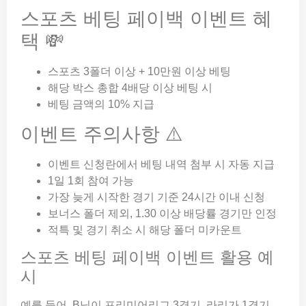
스포츠 베팅 페이백 이벤트 혜
택 💸
스포츠 3폴더 이상 + 10만원 이상 베팅
해당 박스 총합 4배당 이상 베팅 시
베팅 금액의 10% 지급
이벤트 주의사항 ⚠️
이벤트 신청란에서 베팅 내역 첨부 시 자동 지급
1일 1회 참여 가능
가장 늦게 시작한 경기 기준 24시간 이내 신청
보너스 폴더 제외, 1.30 이상 배당률 경기만 인정
적특 및 경기 취소 시 해당 폴더 미카운트
스포츠 베팅 페이백 이벤트 활용 예
시
예를 들어, B님이 프리미어리그 3경기, 라리가 1경기,