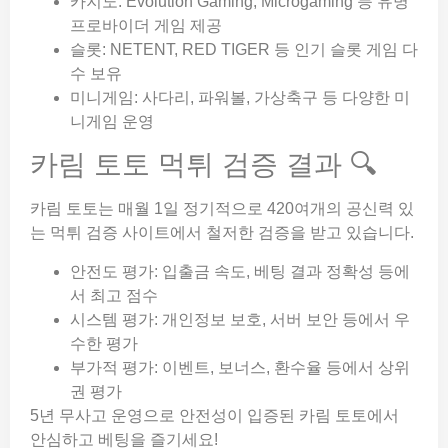
카지노: Evolution Gaming, Microgaming 등 유명
프로바이더 게임 제공
슬롯: NETENT, RED TIGER 등 인기 슬롯 게임 다
수 보유
미니게임: 사다리, 파워볼, 가상축구 등 다양한 미
니게임 운영
카림 토토 먹튀 검증 결과 🔍
카림 토토는 매월 1일 정기적으로 420여개의 공신력 있
는 먹튀 검증 사이트에서 철저한 검증을 받고 있습니다.
안전도 평가: 입출금 속도, 베팅 결과 정확성 등에
서 최고 점수
시스템 평가: 개인정보 보호, 서버 보안 등에서 우
수한 평가
부가적 평가: 이벤트, 보너스, 환수율 등에서 상위
권 평가
5년 무사고 운영으로 안전성이 입증된 카림 토토에서
안심하고 베팅을 즐기세요!