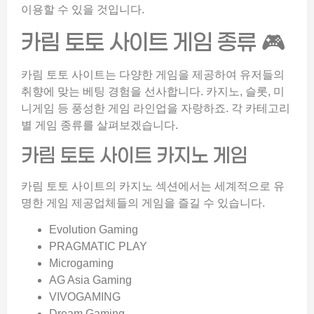
이용할 수 있을 것입니다.
카림 토토 사이트 게임 종류 🎮
카림 토토 사이트는 다양한 게임을 제공하여 유저들의
취향에 맞는 베팅 경험을 선사합니다. 카지노, 슬롯, 미
니게임 등 풍성한 게임 라인업을 자랑하죠. 각 카테고리
별 게임 종류를 살펴보겠습니다.
카림 토토 사이트 카지노 게임
카림 토토 사이트의 카지노 섹션에서는 세계적으로 유
명한 게임 제공업체들의 게임을 즐길 수 있습니다.
Evolution Gaming
PRAGMATIC PLAY
Microgaming
AG Asia Gaming
VIVOGAMING
Dream Gaming