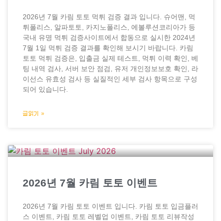
2026년 7월 카림 토토 먹튀 검증 결과 입니다. 슈어맨, 먹
튀폴리스, 알파토토, 카지노폴리스, 에볼루션코리아가 등
국내 유명 먹튀 검증사이트에서 합동으로 실시한 2024년
7월 1일 먹튀 검증 결과를 확인해 보시기 바랍니다. 카림
토토 먹튀 검증은, 입출금 실제 테스트, 먹튀 이력 확인, 베
팅 내역 검사, 서버 보안 점검, 유저 개인정보보호 확인, 라
이선스 유효성 검사 등 실질적인 세부 검사 항목으로 구성
되어 있습니다.
글읽기 »
2026년 7월 카림 토토 이벤트
2026년 7월 카림 토토 이벤트 입니다. 카림 토토 입금플러
스 이벤트, 카림 토토 레벨업 이벤트, 카림 토토 리뷰작성