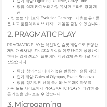
인기 게임: Lightning Roulette, Crazy Time
장점: 실제 카지노와 가장 유사한 온라인 경험 제
공
카림 토토 사이트와 Evolution Gaming의 제휴로 유저들
은 최고 품질의 라이브 카지노 게임을 즐길 수 있습니다.
2. PRAGMATIC PLAY
PRAGMATIC PLAY는 혁신적인 슬롯 게임으로 유명한
게임 개발사입니다. 2015년 설립 이후 빠르게 성장하여
현재는 업계 최고의 슬롯 게임 제공업체 중 하나로 자리
잡았습니다.
특징: 창의적인 테마와 높은 변동성의 슬롯 게임
인기 게임: Gates of Olympus, Sweet Bonanza
장점: 정기적인 신작 출시와 높은 페이아웃률
카림 토토 사이트에서 PRAGMATIC PLAY의 다양한 슬
롯 게임을 만나보실 수 있습니다.
3. Microgaming