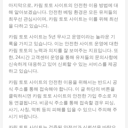
마지막으로, 카림 토토 사이트의 안전한 이용 방법에 대
해 알아보겠습니다. 안전한 베팅 환경은 모든 유저들의
최우선 관심사이며, 카림 토토 사이트는 이를 위해 최선
을 다하고 있습니다.
카림 토토 사이트는 5년 무사고 운영이라는 놀라운 기
록을 가지고 있습니다. 이는 안전한 사이트 운영에 대한
카림 토토의 노력과 의지를 잘 보여주는 지표입니다. 또
한, 24시간 고객센터 운영을 통해 유저들의 문의사항에
신속하게 대응하고 있어 신뢰할 수 있는 서비스를 제공
하고 있습니다.
카림 토토 사이트의 안전한 이용을 위해서는 반드시 공
식 주소를 통해 접속해야 합니다. 이 글 하단의 버튼을
클릭하시면 카림 토토 사이트의 안전한 가입 주소로 자
동 연결됩니다. 비공식 주소를 통해 접속할 경우 피싱,
사기, 사칭, 먹튀 등의 피해를 입을 수 있으니 주의해 주
시기 바랍니다.
카림 토토 사이트는 검증된 안전성과 신뢰성을 바탕으