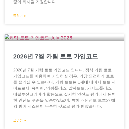
팅이 되시길 기원합니다.
글읽기 »
2026년 7월 카림 토토 가입코드
2026년 7월 카림 토토 가입코드 입니다. 정식 카림 토토
가입코드를 이용하여 가입하실 경우, 가장 안전하게 토토
를 즐기실 수 있습니다. 카림 토토는 1세대 메이저 토토 사
이트로서, 슈어맨, 먹튀폴리스, 알파토토, 카지노폴리스,
에볼루션코리아가 합동으로 실시한 안전도 평가에서 완벽
한 안전도 수준을 입증하였으며, 특히 개인정보 보호와 해
킹 방어 시스템이 우수한 것으로 평가 받았습니다.
글읽기 »