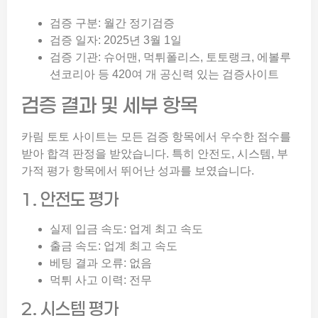
검증 구분: 월간 정기검증
검증 일자: 2025년 3월 1일
검증 기관: 슈어맨, 먹튀폴리스, 토토랭크, 에볼루
션코리아 등 420여 개 공신력 있는 검증사이트
검증 결과 및 세부 항목
카림 토토 사이트는 모든 검증 항목에서 우수한 점수를
받아 합격 판정을 받았습니다. 특히 안전도, 시스템, 부
가적 평가 항목에서 뛰어난 성과를 보였습니다.
1. 안전도 평가
실제 입금 속도: 업계 최고 속도
출금 속도: 업계 최고 속도
베팅 결과 오류: 없음
먹튀 사고 이력: 전무
2. 시스템 평가