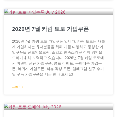
2026년 7월 카림 토토 가입쿠폰
2026년 7월 카림 토토 가입쿠폰 입니다. 카림 토토는 새롭
게 가입하시는 유저분들을 위해 매월 다양하고 풍성한 가
입쿠폰을 선보임으로써, 즐겁고 만족스러운 정착 경험을
드리기 위해 노력하고 있습니다. 2026년 7월 카림 토토에
서 마련한 신규 가입쿠폰, 콤프 이벤트, 무한매충 가입쿠
폰, 복귀자 가입쿠폰, 리뷰 작성 쿠폰, 텔레그램 친구 추가
및 구독 가입쿠폰을 지금 만나 보세요!
글읽기 »