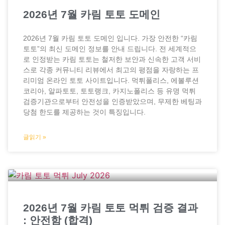
2026년 7월 카림 토토 도메인
2026년 7월 카림 토토 도메인 입니다. 가장 안전한 “카림
토토”의 최신 도메인 정보를 안내 드립니다. 전 세계적으
로 인정받는 카림 토토는 철저한 보안과 신속한 고객 서비
스로 각종 커뮤니티 리뷰에서 최고의 평점을 자랑하는 프
리미엄 온라인 토토 사이트입니다. 먹튀폴리스, 에볼루션
코리아, 알파토토, 토토랭크, 카지노폴리스 등 유명 먹튀
검증기관으로부터 안전성을 인증받았으며, 무제한 베팅과
당첨 한도를 제공하는 것이 특징입니다.
글읽기 »
2026년 7월 카림 토토 먹튀 검증 결과
: 안전함 (합격)