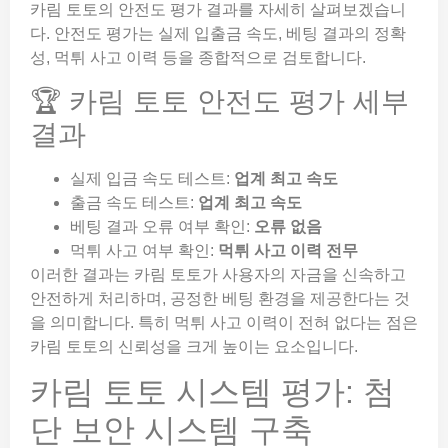
카림 토토의 안전도 평가 결과를 자세히 살펴보겠습니
다. 안전도 평가는 실제 입출금 속도, 베팅 결과의 정확
성, 먹튀 사고 이력 등을 종합적으로 검토합니다.
🏆 카림 토토 안전도 평가 세부
결과
실제 입금 속도 테스트:
업계 최고 속도
출금 속도 테스트:
업계 최고 속도
베팅 결과 오류 여부 확인:
오류 없음
먹튀 사고 여부 확인:
먹튀 사고 이력 전무
이러한 결과는 카림 토토가 사용자의 자금을 신속하고
안전하게 처리하며, 공정한 베팅 환경을 제공한다는 것
을 의미합니다. 특히 먹튀 사고 이력이 전혀 없다는 점은
카림 토토의 신뢰성을 크게 높이는 요소입니다.
카림 토토 시스템 평가: 첨
단 보안 시스템 구축