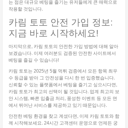
는 점은 대규모 베팅을 즐기는 유저들에게 큰 매력으로
작용할 것입니다.
카림 토토 안전 가입 정보:
지금 바로 시작하세요!
마지막으로, 카림 토토의 안전한 가입 방법에 대해 알아
보겠습니다. 이제 여러분도 검증된 안전한 사이트에서
베팅을 즐길 수 있습니다!
카림 토토는 2025년 5월 먹튀 검증에서 모든 항목 최우
수 등급을 받아 그 안전성을 다시 한 번 입증했습니다.
신뢰할 수 있는 플랫폼에서 베팅을 즐기고 싶으시다면,
카림 토토가 최고의 선택이 될 것입니다. 업계 최고의 보
안 시스템, 빠른 입출금 처리, 풍성한 이벤트 등 모든 면
에서 뛰어난 서비스를 제공하고 있기 때문입니다.
안전한 베팅 환경을 찾고 계셨다면, 이제 카림 토토와 함
께 시작해보세요. 24시간 고객센터 운영으로 언제든 궁