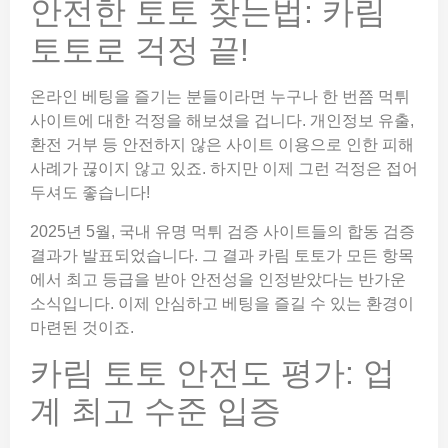
안전한 토토 찾는법: 카림
토토로 걱정 끝!
온라인 베팅을 즐기는 분들이라면 누구나 한 번쯤 먹튀
사이트에 대한 걱정을 해보셨을 겁니다. 개인정보 유출,
환전 거부 등 안전하지 않은 사이트 이용으로 인한 피해
사례가 끊이지 않고 있죠. 하지만 이제 그런 걱정은 접어
두셔도 좋습니다!
2025년 5월, 국내 유명 먹튀 검증 사이트들의 합동 검증
결과가 발표되었습니다. 그 결과 카림 토토가 모든 항목
에서 최고 등급을 받아 안전성을 인정받았다는 반가운
소식입니다. 이제 안심하고 베팅을 즐길 수 있는 환경이
마련된 것이죠.
카림 토토 안전도 평가: 업
계 최고 수준 입증