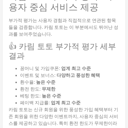
용자 중심 서비스 제공
부가적 평가는 사용자 경험과 직접적으로 연관된 항목
들을 검증합니다. 카림 토토는 이 부분에서도 뛰어난 성
과를 보여주었습니다.
👍 카림 토토 부가적 평가 세부
결과
꽁머니 및 가입쿠폰:
업계 최고 수준
이벤트 및 보너스:
다양하고 풍성한 혜택
환수율:
높은 수준
환전 한도:
무제한
베팅 한도:
높은 수준
페이백 지급률:
업계 최고 수준
카림 토토는 신규 회원을 위한 풍성한 가입 혜택부터 기
존 회원을 위한 다양한 이벤트까지, 사용자 중심의 서비
스를 제공하고 있습니다. 특히 환전 한도가 무제한이라