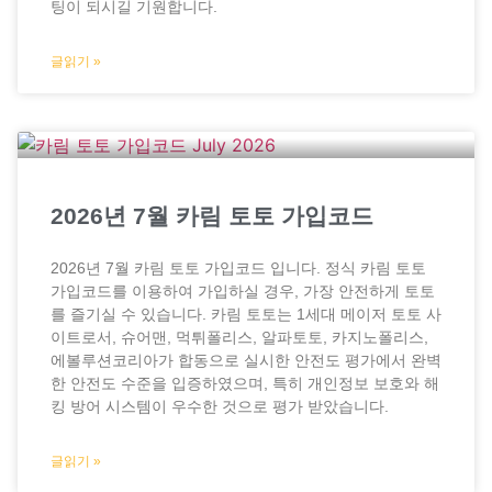
팅이 되시길 기원합니다.
글읽기 »
2026년 7월 카림 토토 가입코드
2026년 7월 카림 토토 가입코드 입니다. 정식 카림 토토
가입코드를 이용하여 가입하실 경우, 가장 안전하게 토토
를 즐기실 수 있습니다. 카림 토토는 1세대 메이저 토토 사
이트로서, 슈어맨, 먹튀폴리스, 알파토토, 카지노폴리스,
에볼루션코리아가 합동으로 실시한 안전도 평가에서 완벽
한 안전도 수준을 입증하였으며, 특히 개인정보 보호와 해
킹 방어 시스템이 우수한 것으로 평가 받았습니다.
글읽기 »