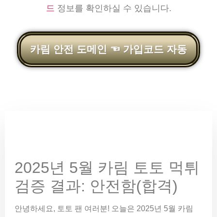
드
정보를 확인하실 수 있습니다.
카림 안전 도메인 ☜ 가입코드 자동
2025년 5월 카림 토토 먹튀
검증 결과: 안전함(합격)
안녕하세요, 토토 팬 여러분! 오늘은 2025년 5월 카림