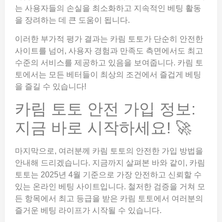
는 사용자들의 손실을 최소화하고 지속적인 베팅 활동
을 장려하는 데 큰 도움이 됩니다.
이러한 부가적 평가 결과는 카림 토토가 단순히 안전한
사이트를 넘어, 사용자 경험과 만족도 측면에서도 최고
수준의 서비스를 제공하고 있음을 보여줍니다. 카림 토
토에서는 모든 베터들이 최상의 조건에서 즐겁게 베팅
을 즐길 수 있습니다!
카림 토토 안전 가입 정보:
지금 바로 시작하세요! 🚀
마지막으로, 여러분께 카림 토토의 안전한 가입 방법을
안내해 드리겠습니다. 지금까지 살펴본 바와 같이, 카림
토토는 2025년 4월 기준으로 가장 안전하고 신뢰할 수
있는 온라인 베팅 사이트입니다. 철저한 검증을 거쳐 모
든 항목에서 최고 등급을 받은 카림 토토에서 여러분의
즐거운 베팅 라이프가 시작될 수 있습니다.