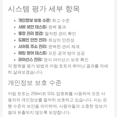
시스템 평가 세부 항목
개인정보 보호 수준:
최고 수준
서버 보안 테스트:
완벽 통과
통장 관리 점검:
철저한 관리 확인
도메인 안전 관리:
최상의 안전성
사이트 주소 관리:
완벽한 관리 체계
해킹 방어 테스트:
모든 공격 방어 성공
라이선스 관리:
정식 라이선스 보유 확인
각 항목별 평가 방법과 카림 토토의 뛰어난 결과를 자세
히 살펴보겠습니다.
개인정보 보호 수준
카림 토토는 256비트 SSL 암호화를 사용하여 모든 사
용자의 개인정보를 철저히 보호하고 있습니다. 이는 은
행 수준의 보안을 의미하며, 사용자들의 소중한 정보가
절대 유출되지 않도록 보장합니다.