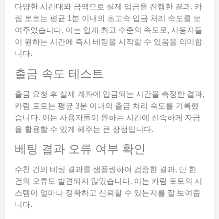
다양한 시간대와 금액으로 실제 입금을 진행한 결과, 카
림 토토는 평균 1분 이내의 초고속 입금 처리 속도를 보
여주었습니다. 이는 업계 최고 수준의 속도로, 사용자들
이 원하는 시간에 즉시 베팅을 시작할 수 있음을 의미합
니다.
출금 속도 테스트
출금 요청 후 실제 계좌에 입금되는 시간을 측정한 결과,
카림 토토는 평균 3분 이내의 출금 처리 속도를 기록했
습니다. 이는 사용자들이 원하는 시간에 신속하게 자금
을 활용할 수 있게 해주는 큰 장점입니다.
베팅 결과 오류 여부 확인
수천 건의 베팅 결과를 샘플링하여 검증한 결과, 단 한
건의 오류도 발견되지 않았습니다. 이는 카림 토토의 시
스템이 얼마나 정확하고 신뢰할 수 있는지를 잘 보여줍
니다.