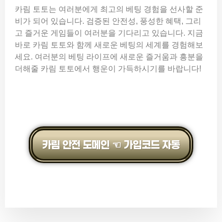
카림 토토는 여러분에게 최고의 베팅 경험을 선사할 준
비가 되어 있습니다. 검증된 안전성, 풍성한 혜택, 그리
고 즐거운 게임들이 여러분을 기다리고 있습니다. 지금
바로 카림 토토와 함께 새로운 베팅의 세계를 경험해보
세요. 여러분의 베팅 라이프에 새로운 즐거움과 흥분을
더해줄 카림 토토에서 행운이 가득하시기를 바랍니다!
카림 안전 도메인 ☜ 가입코드 자동