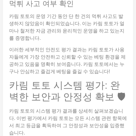
먹튀 사고 여부 확인
카림 토토의 운영 기간 동안 단 한 건의 먹튀 사고도 발
생하지 않았음이 확인되었습니다. 이는 카림 토토가 얼
마나 철저한 자금 관리와 윤리적인 운영을 하고 있는지
를 증명합니다.
이러한 세부적인 안전도 평가 결과는 카림 토토가 사용
자들에게 가장 안전하고 신뢰할 수 있는 베팅 환경을 제
공하고 있음을 명확히 보여줍니다. 카림 토토에서는 누
구나 안심하고 즐겁게 베팅을 즐길 수 있습니다!
카림 토토 시스템 평가: 완
벽한 보안과 안정성 확보 🛡️
카림 토토의 시스템 평가 결과를 상세히 살펴보겠습니
다. 이번 평가에서 카림 토토는 모든 시스템 관련 항목에
서 최고 등급을 획득하여 그 안정성과 보안성을 입증했
습니다.