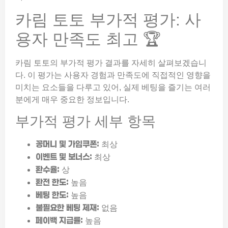
카림 토토 부가적 평가: 사
용자 만족도 최고 🏆
카림 토토의 부가적 평가 결과를 자세히 살펴보겠습니
다. 이 평가는 사용자 경험과 만족도에 직접적인 영향을
미치는 요소들을 다루고 있어, 실제 베팅을 즐기는 여러
분에게 매우 중요한 정보입니다.
부가적 평가 세부 항목
꽁머니 및 가입쿠폰:
최상
이벤트 및 보너스:
최상
환수율:
상
환전 한도:
높음
베팅 한도:
높음
불필요한 베팅 제재:
없음
페이백 지급률:
높음