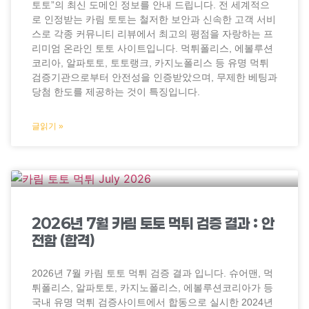
토토”의 최신 도메인 정보를 안내 드립니다. 전 세계적으
로 인정받는 카림 토토는 철저한 보안과 신속한 고객 서비
스로 각종 커뮤니티 리뷰에서 최고의 평점을 자랑하는 프
리미엄 온라인 토토 사이트입니다. 먹튀폴리스, 에볼루션
코리아, 알파토토, 토토랭크, 카지노폴리스 등 유명 먹튀
검증기관으로부터 안전성을 인증받았으며, 무제한 베팅과
당첨 한도를 제공하는 것이 특징입니다.
글읽기 »
2026년 7월 카림 토토 먹튀 검증 결과 : 안
전함 (합격)
2026년 7월 카림 토토 먹튀 검증 결과 입니다. 슈어맨, 먹
튀폴리스, 알파토토, 카지노폴리스, 에볼루션코리아가 등
국내 유명 먹튀 검증사이트에서 합동으로 실시한 2024년